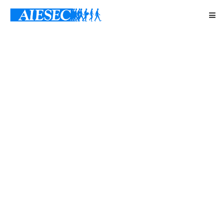
Koje su
sličnosti
španjolske
gripe i
COVID 19