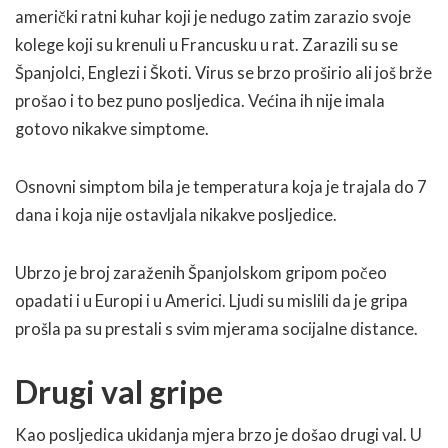
američki ratni kuhar koji je nedugo zatim zarazio svoje
kolege koji su krenuli u Francusku u rat. Zarazili su se
Španjolci, Englezi i Škoti. Virus se brzo proširio ali još brže
prošao i to bez puno posljedica. Većina ih nije imala
gotovo nikakve simptome.
Osnovni simptom bila je temperatura koja je trajala do 7
dana i koja nije ostavljala nikakve posljedice.
Ubrzo je broj zaraženih Španjolskom gripom počeo
opadati i u Europi i u Americi. Ljudi su mislili da je gripa
prošla pa su prestali s svim mjerama socijalne distance.
Drugi val gripe
Kao posljedica ukidanja mjera brzo je došao drugi val. U