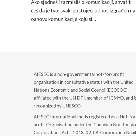
Ako sjedneš i razmisliš o komunikaciji, shvatit
ćeš da je tvoj svaki postojeći odnos izgrađen na
osnovu komunikacije koju si…
READ MORE
AIESEC is a non-governmental not-for-profit
organisation in consultative status with the United
Nations Economic and Social Council (ECOSOC),
affiliated with the UN DPI, member of ICMYO, and i
recognized by UNESCO.
AIESEC International Inc. is registered as a Not-for
profit Organisation under the Canadian Not-for-pr
Corporations Act – 2018-02-08, Corporation Num