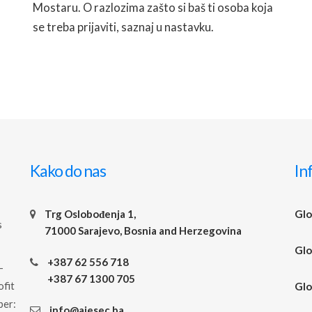
Mostaru. O razlozima zašto si baš ti osoba koja
se treba prijaviti, saznaj u nastavku.
READ MORE
Kako do nas
In
Trg Oslobođenja 1,
Glo
s
71000 Sarajevo, Bosnia and Herzegovina
Glo
+387 62 556 718
-
+387 67 1300 705
ofit
Glo
ber:
info@aiesec.ba