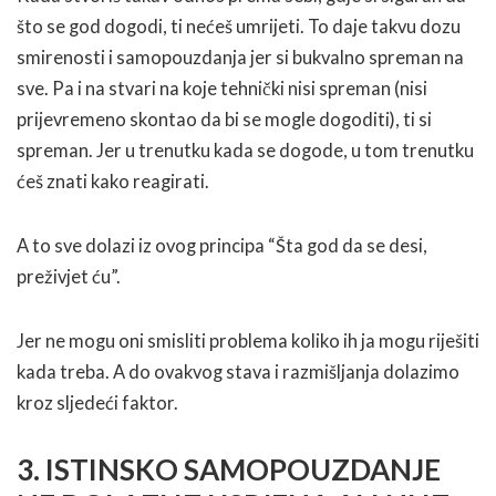
što se god dogodi, ti nećeš umrijeti. To daje takvu dozu
smirenosti i samopouzdanja jer si bukvalno spreman na
sve. Pa i na stvari na koje tehnički nisi spreman (nisi
prijevremeno skontao da bi se mogle dogoditi), ti si
spreman. Jer u trenutku kada se dogode, u tom trenutku
ćeš znati kako reagirati.
A to sve dolazi iz ovog principa “Šta god da se desi,
preživjet ću”.
Jer ne mogu oni smisliti problema koliko ih ja mogu riješiti
kada treba. A do ovakvog stava i razmišljanja dolazimo
kroz sljedeći faktor.
3. ISTINSKO SAMOPOUZDANJE