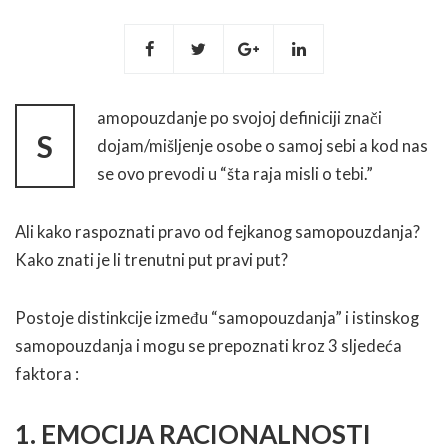
amopouzdanje po svojoj definiciji znači
S
dojam/mišljenje osobe o samoj sebi a kod nas
se ovo prevodi u “šta raja misli o tebi.”
Ali kako raspoznati pravo od fejkanog samopouzdanja?
Kako znati je li trenutni put pravi put?
Postoje distinkcije između “samopouzdanja” i istinskog
samopouzdanja i mogu se prepoznati kroz 3 sljedeća
faktora :
1. EMOCIJA RACIONALNOSTI