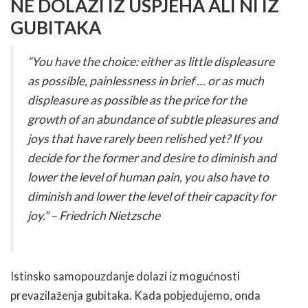
NE DOLAZI IZ USPJEHA ALI NI IZ
GUBITAKA
“You have the choice: either as little displeasure
as possible, painlessness in brief … or as much
displeasure as possible as the price for the
growth of an abundance of subtle pleasures and
joys that have rarely been relished yet? If you
decide for the former and desire to diminish and
lower the level of human pain, you also have to
diminish and lower the level of their capacity for
joy.” – Friedrich Nietzsche
Istinsko samopouzdanje dolazi iz mogućnosti
prevazilaženja gubitaka. Kada pobjeđujemo, onda