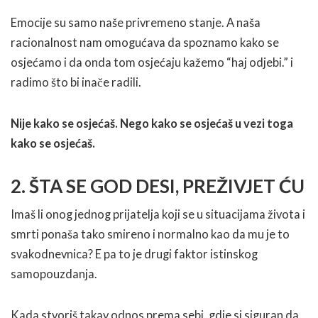
Emocije su samo naše privremeno stanje. A naša
racionalnost nam omogućava da spoznamo kako se
osjećamo i da onda tom osjećaju kažemo “haj odjebi.” i
radimo što bi inače radili.
Nije kako se osjećaš. Nego kako se osjećaš u vezi toga
kako se osjećaš.
2. ŠTA SE GOD DESI, PREŽIVJET ĆU
Imaš li onog jednog prijatelja koji se u situacijama života i
smrti ponaša tako smireno i normalno kao da mu je to
svakodnevnica? E pa to je drugi faktor istinskog
samopouzdanja.
Kada stvoriš takav odnos prema sebi, gdje si siguran da