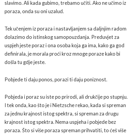
slavimo. Ali kada gubimo, trebamo učiti. Ako ne učimo iz
poraza, onda su oni uzalud.
Tek učenjem iz poraza i nastavljanjem sa daljnjim radom
dolazimo do istinskog samopouzdanja. Preduvjet za
uspjeh jeste poraz i ona osoba koja ga ima, kako ga god
definirala, je morala proći kroz mnoge poraze kako bi
došla tu gdje jeste.
Pobjede ti daju ponos, porazi ti daju poniznost.
Pobjeda i poraz su iste po prirodi, ali drukčije po stupnju.
I tek onda, kao što je i Nietzsche rekao, kada si spreman
za jednu krajnost istog spektra, si spreman za drugu
krajnost istog spektra. Nema uspjeha i pobjede bez
poraza. Što si više poraza spreman prihvatiti, to ćeš više