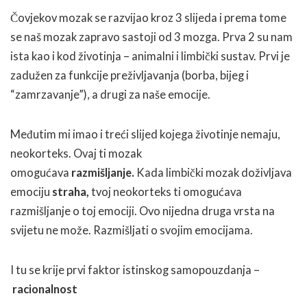
Čovjekov mozak se razvijao kroz 3 slijeda i prema tome
se naš mozak zapravo sastoji od 3 mozga. Prva 2 su nam
ista kao i kod životinja – animalni i limbički sustav. Prvi je
zadužen za funkcije preživljavanja (borba, bijeg i
“zamrzavanje”), a drugi za naše emocije.
Međutim mi imao i treći slijed kojega životinje nemaju,
neokorteks. Ovaj ti mozak
omogućava
razmišljanje.
Kada limbički mozak doživljava
emociju
straha,
tvoj neokorteks ti omogućava
razmišljanje o toj emociji. Ovo nijedna druga vrsta na
svijetu ne može. Razmišljati o svojim emocijama.
I tu se krije prvi faktor istinskog samopouzdanja –
racionalnost