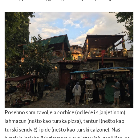
Posebno sam zavoljela čorbice (od leće i s janjetinom),
lahmacun (nešto kao turska pizza), tantuni (nešto kao
turski sendvič) i pide (nešto kao turski calzone). Naš