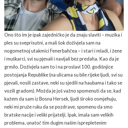
Ono što im je ipak zajedničko je da znaju slaviti – muzika i
ples su sveprisutni, a mali šok doživjela sam na
nogometnoj utakmici Fenerbahčea – i stari i mladi, i žene
i muškarci, svi su pjevali i navijali bez predaha. Kao da je
grmilo. Doživjela sam to i na proslavi 100. godišnjice
postojanja Republike (na ulicama su bile rijeke ljudi, svi su
pjevali, nosili zastave, neki su sjedili na haubama i tako se
vozili gradom). Možda je još važno spomenuti da se, kad
kažem da sam iz Bosna Hersek, ljudi široko osmjehuju,
neki mi pruže ruku da se pozdrave, spomenu da smo
bratske nacije i veliki prijatelji. Ipak, imala sam velikih
problema, unatoč tim dugim našim isprepletenim