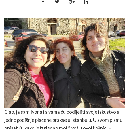
Ciao, ja sam Ivona i s vama ću podijeliti svoje iskustvo s
jednogodišnje plaćene prakse u Istanbulu. U svom pismu
opisat ću kako je izgledao moj život u ovoj košnici –