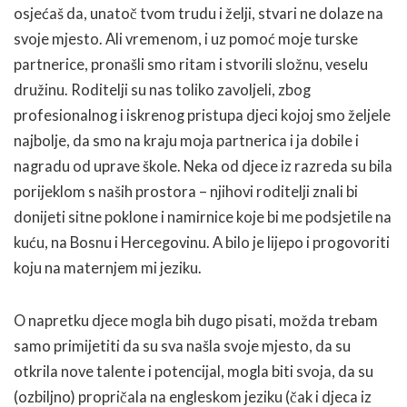
osjećaš da, unatoč tvom trudu i želji, stvari ne dolaze na
svoje mjesto. Ali vremenom, i uz pomoć moje turske
partnerice, pronašli smo ritam i stvorili složnu, veselu
družinu. Roditelji su nas toliko zavoljeli, zbog
profesionalnog i iskrenog pristupa djeci kojoj smo željele
najbolje, da smo na kraju moja partnerica i ja dobile i
nagradu od uprave škole. Neka od djece iz razreda su bila
porijeklom s naših prostora – njihovi roditelji znali bi
donijeti sitne poklone i namirnice koje bi me podsjetile na
kuću, na Bosnu i Hercegovinu. A bilo je lijepo i progovoriti
koju na maternjem mi jeziku.
O napretku djece mogla bih dugo pisati, možda trebam
samo primijetiti da su sva našla svoje mjesto, da su
otkrila nove talente i potencijal, mogla biti svoja, da su
(ozbiljno) propričala na engleskom jeziku (čak i djeca iz