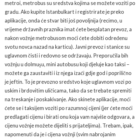
metroi, metrobus su sredstva kojima se možete voziti po
gradu. Ako kupite Istanbulkart i registrirate je preko
aplikacije, onda će stvar biti još povoljnija (recimo, u
vrijeme državnih praznika imat ćete besplatan prevoz, a
nakon vožnje metrobusom moći ćete dobiti određenu
svotu novca nazad na karticu). Javni prevoz i stanice su
uglavnom čisti i redovno se održavaju. Preporučila bih
vožnju u dolmuşu, mini autobusu koji djeluje kao taksi –
možete ga zaustaviti i iz njega izaći gdje god i poprilično
je jeftin. To je prevozno sredstvo koje uglavnom vozi po
uskim i brdovitim uličicama, tako da se trebate spremiti
na treskanje i poskakivanje. Ako skinete aplikacije, moći
ćete se i taksijem voziti po razumnoj cijeni (jer ćete moći
predlagati cijenu i birati onu koja vam najviše odgovara, a
cijenu vožnje možete dijeliti s prijateljima). Trebam, ipak,
napomenuti da je i cijena vožnji (svim nabrojanim