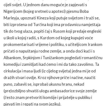
cijeli svijet. U jednom danu moguće je zapjevati s
Nigerijcem (kojeg sretneš u apoteci) pjesmu Boba
Marleyja, upoznati Kineza koji putuje svijetom i traži se,
biti izprošena od Turčina koji ima prodavnicu namještaja
tik do tvog ulaza, popiti čaj s Rusom koji predaje engleski
u školi u kojoj radiš, s Kurdom od kojeg kupuješ voće
prokomentarisati vrijeme i politiku, s učiteljicom Irankom
pričati o napuštanju rodne zemlje, a onda doći kući i s
Albankom, Srpkinjom i Tunižankom pogledati romantičnu
komediju i zamišljati kad ćemo i mi da tako zavolimo. Ta
cirkulacija i masa ljudi (iz cijelog svijeta) jedna mi je od
dražih stvari ovdje. Kroz njihove priče i načine, naučiš
puno, zabaviš se, isprobaš ukusnu hranu, nekad
(pre)ozbiljno shvatiš ulogu ambasadorice svoje zemlje
(često znam pretvoriti komšije i prijatelje u publiku i
pjevati im i repati na svom jeziku).