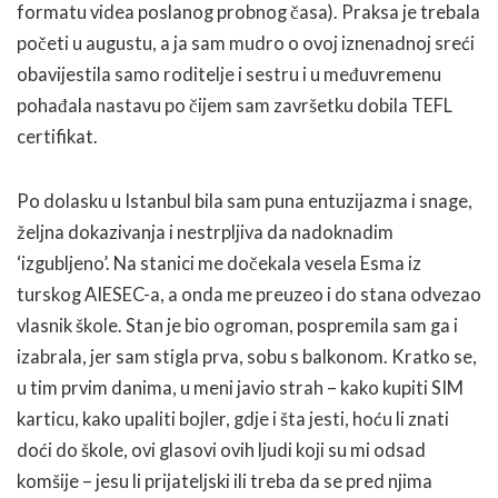
formatu videa poslanog probnog časa). Praksa je trebala
početi u augustu, a ja sam mudro o ovoj iznenadnoj sreći
obavijestila samo roditelje i sestru i u međuvremenu
pohađala nastavu po čijem sam završetku dobila TEFL
certifikat.
Po dolasku u Istanbul bila sam puna entuzijazma i snage,
željna dokazivanja i nestrpljiva da nadoknadim
‘izgubljeno’. Na stanici me dočekala vesela Esma iz
turskog AIESEC-a, a onda me preuzeo i do stana odvezao
vlasnik škole. Stan je bio ogroman, pospremila sam ga i
izabrala, jer sam stigla prva, sobu s balkonom. Kratko se,
u tim prvim danima, u meni javio strah – kako kupiti SIM
karticu, kako upaliti bojler, gdje i šta jesti, hoću li znati
doći do škole, ovi glasovi ovih ljudi koji su mi odsad
komšije – jesu li prijateljski ili treba da se pred njima