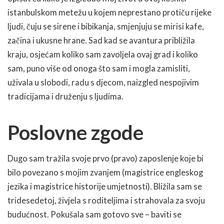
istanbulskom metežu u kojem neprestano protiču rijeke
ljudi, čuju se sirene i bibikanja, smjenjuju se mirisi kafe,
začina i ukusne hrane. Sad kad se avantura približila
kraju, osjećam koliko sam zavoljela ovaj grad i koliko
sam, puno više od onoga što sam i mogla zamisliti,
uživala u slobodi, radu s djecom, naizgled nespojivim
tradicijama i druženju s ljudima.
Poslovne zgode
Dugo sam tražila svoje prvo (pravo) zaposlenje koje bi
bilo povezano s mojim zvanjem (magistrice engleskog
jezika i magistrice historije umjetnosti). Bližila sam se
tridesedetoj, živjela s roditeljima i strahovala za svoju
budućnost. Pokušala sam gotovo sve – baviti se