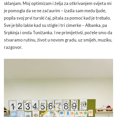
sklanjam. Moj optimizam i želja za otkrivanjem svijeta mi
je pomogla da se ne začaurim – izašla sam među ljude,
popila svoj prvi turski čaj, pitala za pomoć kad je trebalo.
Sve je bilo lakše kad su stigle i tri cimerke – Albanka, pa
Srpkinja i onda Tunižanka. I ne primijetivši, počele smo da
stvaramo rutinu, život u novom gradu, uz smijeh, muziku,
razgovor.