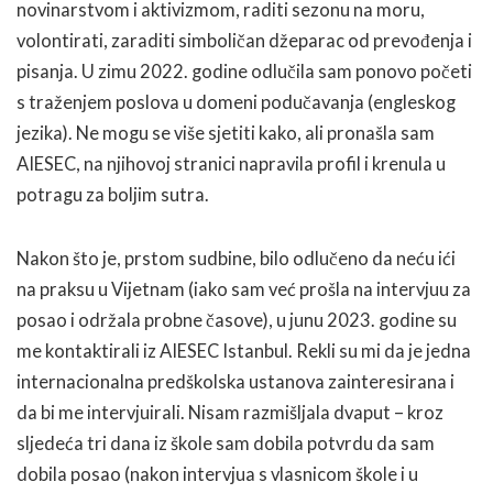
novinarstvom i aktivizmom, raditi sezonu na moru,
volontirati, zaraditi simboličan džeparac od prevođenja i
pisanja. U zimu 2022. godine odlučila sam ponovo početi
s traženjem poslova u domeni podučavanja (engleskog
jezika). Ne mogu se više sjetiti kako, ali pronašla sam
AIESEC, na njihovoj stranici napravila profil i krenula u
potragu za boljim sutra.
Nakon što je, prstom sudbine, bilo odlučeno da neću ići
na praksu u Vijetnam (iako sam već prošla na intervjuu za
posao i održala probne časove), u junu 2023. godine su
me kontaktirali iz AIESEC Istanbul. Rekli su mi da je jedna
internacionalna predškolska ustanova zainteresirana i
da bi me intervjuirali. Nisam razmišljala dvaput – kroz
sljedeća tri dana iz škole sam dobila potvrdu da sam
dobila posao (nakon intervjua s vlasnicom škole i u