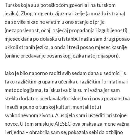
Turske koja su s poteškoćom govorila i na turskom
jeziku). Zbog mog entuzijazma i želje (a možda i straha)
da se više nikad ne vratim u ono stanje otprije
(nezaposlenost, očaj, osjećaj propadanja i izgubljenosti),
mjesec dana po dolasku u Istanbul našla sam drugi posao
u školi stranih jezika, a onda i treći posao mjesec kasnije
(online predavanje bosanskog jezika našoj dijaspori).
Iako je bilo naporno raditi svih sedam dana u sedmici i s
tako različitim grupama učenika u različitim formatima i
metodologijama, ta iskustva bila su mi važna jer sam
stekla dodatno predavalačko iskustvo i nova poznanstva
i naučila puno o turskoj kulturi, mentalitetu i
svakodnevnom životu. A uspjela sam i uštediti pristojne
novce. U tom smislu je AIESEC-ova praksa za mene važna
i vrijedna – ohrabrila sam se, pokazala sebi da ozbiljno