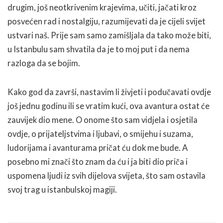
drugim, još neotkrivenim krajevima, učiti, jačati kroz
posvećen rad i nostalgiju, razumijevati da je cijeli svijet
ustvari naš. Prije sam samo zamišljala da tako može biti,
u Istanbulu sam shvatila da je to moj put i da nema
razloga da se bojim.
Kako god da završi, nastavim li živjeti i podučavati ovdje
još jednu godinu ili se vratim kući, ova avantura ostat će
zauvijek dio mene. O onome što sam vidjela i osjetila
ovdje, o prijateljstvima i ljubavi, o smijehu i suzama,
ludorijama i avanturama pričat ću dok me bude. A
posebno mi znači što znam da ću i ja biti dio priča i
uspomena ljudi iz svih dijelova svijeta, što sam ostavila
svoj trag u istanbulskoj magiji.