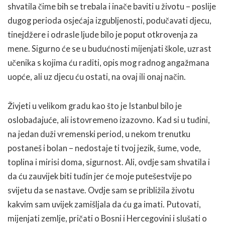
shvatila čime bih se trebala i inače baviti u životu – poslije
dugog perioda osjećaja izgubljenosti, podučavati djecu,
tinejdžere i odrasle ljude bilo je poput otkrovenja za
mene. Sigurno će se u budućnosti mijenjati škole, uzrast
učenika s kojima ću raditi, opis mog radnog angažmana
uopće, ali uz djecu ću ostati, na ovaj ili onaj način.
Živjeti u velikom gradu kao što je Istanbul bilo je
oslobađajuće, ali istovremeno izazovno. Kad si u tuđini,
na jedan duži vremenski period, u nekom trenutku
postaneš i bolan – nedostaje ti tvoj jezik, šume, vode,
toplina i mirisi doma, sigurnost. Ali, ovdje sam shvatila i
da ću zauvijek biti tuđin jer će moje putešestvije po
svijetu da se nastave. Ovdje sam se približila životu
kakvim sam uvijek zamišljala da ću ga imati. Putovati,
mijenjati zemlje, pričati o Bosni i Hercegovini i slušati o