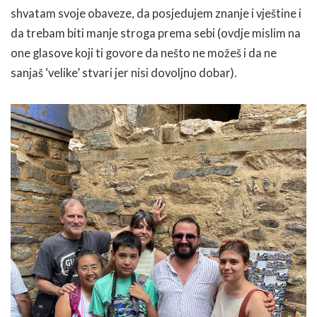
shvatam svoje obaveze, da posjedujem znanje i vještine i
da trebam biti manje stroga prema sebi (ovdje mislim na
one glasove koji ti govore da nešto ne možeš i da ne
sanjaš ‘velike’ stvari jer nisi dovoljno dobar).