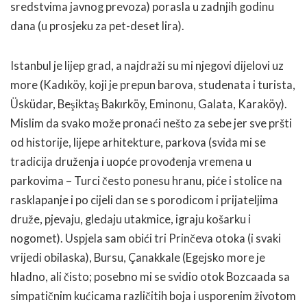
sredstvima javnog prevoza) porasla u zadnjih godinu
dana (u prosjeku za pet-deset lira).
Istanbul je lijep grad, a najdraži su mi njegovi dijelovi uz
more (Kadıköy, koji je prepun barova, studenata i turista,
Üsküdar, Beşiktaş Bakırköy, Eminonu, Galata, Karaköy).
Mislim da svako može pronaći nešto za sebe jer sve pršti
od historije, lijepe arhitekture, parkova (sviđa mi se
tradicija druženja i uopće provođenja vremena u
parkovima – Turci često ponesu hranu, piće i stolice na
rasklapanje i po cijeli dan se s porodicom i prijateljima
druže, pjevaju, gledaju utakmice, igraju košarku i
nogomet). Uspjela sam obići tri Prinčeva otoka (i svaki
vrijedi obilaska), Bursu, Çanakkale (Egejsko more je
hladno, ali čisto; posebno mi se svidio otok Bozcaada sa
simpatičnim kućicama različitih boja i usporenim životom