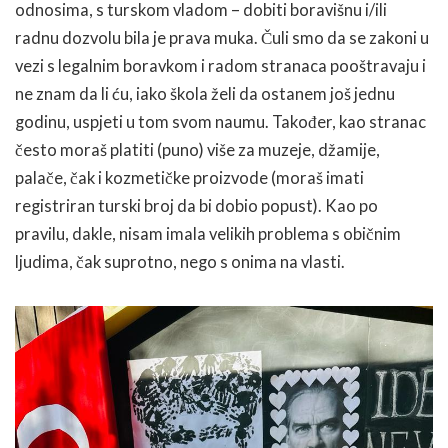
odnosima, s turskom vladom – dobiti boravišnu i/ili
radnu dozvolu bila je prava muka. Čuli smo da se zakoni u
vezi s legalnim boravkom i radom stranaca pooštravaju i
ne znam da li ću, iako škola želi da ostanem još jednu
godinu, uspjeti u tom svom naumu. Također, kao stranac
često moraš platiti (puno) više za muzeje, džamije,
palače, čak i kozmetičke proizvode (moraš imati
registriran turski broj da bi dobio popust). Kao po
pravilu, dakle, nisam imala velikih problema s običnim
ljudima, čak suprotno, nego s onima na vlasti.