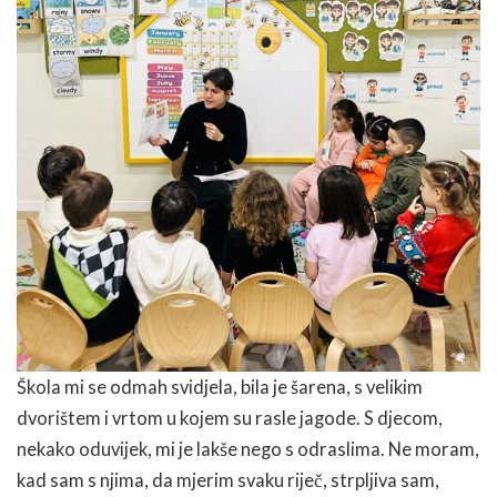
Škola mi se odmah svidjela, bila je šarena, s velikim
dvorištem i vrtom u kojem su rasle jagode. S djecom,
nekako oduvijek, mi je lakše nego s odraslima. Ne moram,
kad sam s njima, da mjerim svaku riječ, strpljiva sam,