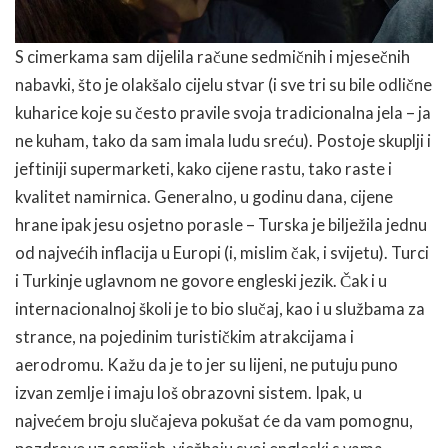
S cimerkama sam dijelila račune sedmičnih i mjesečnih
nabavki, što je olakšalo cijelu stvar (i sve tri su bile odlične
kuharice koje su često pravile svoja tradicionalna jela – ja
ne kuham, tako da sam imala ludu sreću). Postoje skuplji i
jeftiniji supermarketi, kako cijene rastu, tako raste i
kvalitet namirnica. Generalno, u godinu dana, cijene
hrane ipak jesu osjetno porasle – Turska je bilježila jednu
od najvećih inflacija u Europi (i, mislim čak, i svijetu). Turci
i Turkinje uglavnom ne govore engleski jezik. Čak i u
internacionalnoj školi je to bio slučaj, kao i u službama za
strance, na pojedinim turističkim atrakcijama i
aerodromu. Kažu da je to jer su lijeni, ne putuju puno
izvan zemlje i imaju loš obrazovni sistem. Ipak, u
najvećem broju slučajeva pokušat će da vam pomognu,