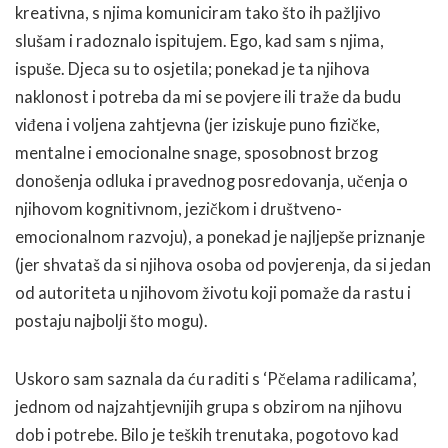
kreativna, s njima komuniciram tako što ih pažljivo
slušam i radoznalo ispitujem. Ego, kad sam s njima,
ispuše. Djeca su to osjetila; ponekad je ta njihova
naklonost i potreba da mi se povjere ili traže da budu
viđena i voljena zahtjevna (jer iziskuje puno fizičke,
mentalne i emocionalne snage, sposobnost brzog
donošenja odluka i pravednog posredovanja, učenja o
njihovom kognitivnom, jezičkom i društveno-
emocionalnom razvoju), a ponekad je najljepše priznanje
(jer shvataš da si njihova osoba od povjerenja, da si jedan
od autoriteta u njihovom životu koji pomaže da rastu i
postaju najbolji što mogu).
Uskoro sam saznala da ću raditi s ‘Pčelama radilicama’,
jednom od najzahtjevnijih grupa s obzirom na njihovu
dob i potrebe. Bilo je teških trenutaka, pogotovo kad