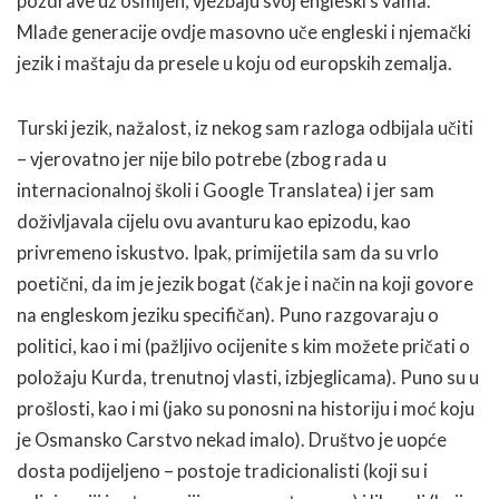
pozdrave uz osmijeh, vježbaju svoj engleski s vama.
Mlađe generacije ovdje masovno uče engleski i njemački
jezik i maštaju da presele u koju od europskih zemalja.
Turski jezik, nažalost, iz nekog sam razloga odbijala učiti
– vjerovatno jer nije bilo potrebe (zbog rada u
internacionalnoj školi i Google Translatea) i jer sam
doživljavala cijelu ovu avanturu kao epizodu, kao
privremeno iskustvo. Ipak, primijetila sam da su vrlo
poetični, da im je jezik bogat (čak je i način na koji govore
na engleskom jeziku specifičan). Puno razgovaraju o
politici, kao i mi (pažljivo ocijenite s kim možete pričati o
položaju Kurda, trenutnoj vlasti, izbjeglicama). Puno su u
prošlosti, kao i mi (jako su ponosni na historiju i moć koju
je Osmansko Carstvo nekad imalo). Društvo je uopće
dosta podijeljeno – postoje tradicionalisti (koji su i