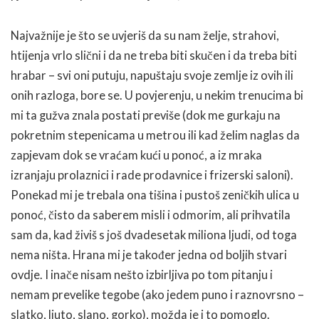
Najvažnije je što se uvjeriš da su nam želje, strahovi,
htijenja vrlo slični i da ne treba biti skučen i da treba biti
hrabar – svi oni putuju, napuštaju svoje zemlje iz ovih ili
onih razloga, bore se. U povjerenju, u nekim trenucima bi
mi ta gužva znala postati previše (dok me gurkaju na
pokretnim stepenicama u metrou ili kad želim naglas da
zapjevam dok se vraćam kući u ponoć, a iz mraka
izranjaju prolaznici i rade prodavnice i frizerski saloni).
Ponekad mi je trebala ona tišina i pustoš zeničkih ulica u
ponoć, čisto da saberem misli i odmorim, ali prihvatila
sam da, kad živiš s još dvadesetak miliona ljudi, od toga
nema ništa. Hrana mi je također jedna od boljih stvari
ovdje. I inače nisam nešto izbirljiva po tom pitanju i
nemam prevelike tegobe (ako jedem puno i raznovrsno –
slatko, ljuto, slano, gorko), možda je i to pomoglo.