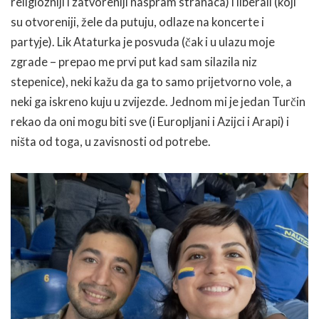
religiozniji i zatvoreniji naspram stranaca) i liberali (koji
su otvoreniji, žele da putuju, odlaze na koncerte i
partyje). Lik Ataturka je posvuda (čak i u ulazu moje
zgrade – prepao me prvi put kad sam silazila niz
stepenice), neki kažu da ga to samo prijetvorno vole, a
neki ga iskreno kuju u zvijezde. Jednom mi je jedan Turčin
rekao da oni mogu biti sve (i Europljani i Azijci i Arapi) i
ništa od toga, u zavisnosti od potrebe.