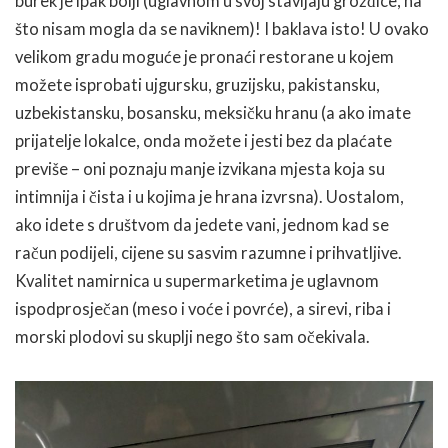
burek je ipak bolji (uglavnom u svoj stavljaju grožđice, na
što nisam mogla da se naviknem)! I baklava isto! U ovako
velikom gradu moguće je pronaći restorane u kojem
možete isprobati ujgursku, gruzijsku, pakistansku,
uzbekistansku, bosansku, meksičku hranu (a ako imate
prijatelje lokalce, onda možete i jesti bez da plaćate
previše – oni poznaju manje izvikana mjesta koja su
intimnija i čista i u kojima je hrana izvrsna). Uostalom,
ako idete s društvom da jedete vani, jednom kad se
račun podijeli, cijene su sasvim razumne i prihvatljive.
Kvalitet namirnica u supermarketima je uglavnom
ispodprosječan (meso i voće i povrće), a sirevi, riba i
morski plodovi su skuplji nego što sam očekivala.