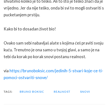
shvatimo koliko je to teško. Ali to što je teško znači da je
vrijedno. Jer da nije teško, onda bi svi to mogli ostvariti s
pucketanjem prstiju.
Kako bi to dosadan život bio!
Ovako sam sebi nabavljaš alate s kojima ćeš praviti svoju
kuću. Trenutno je ona samo u tvojoj glavi, a samo je na
tebi da korak po korak snovi postanu realnost.
via
https://brunoboksic.com/jedinih-5-stvari-koje-ce-ti-
pomoci-ostvariti-snove/
TAGS:
BRUNO BOKSIC
REALNOST
SNOVI