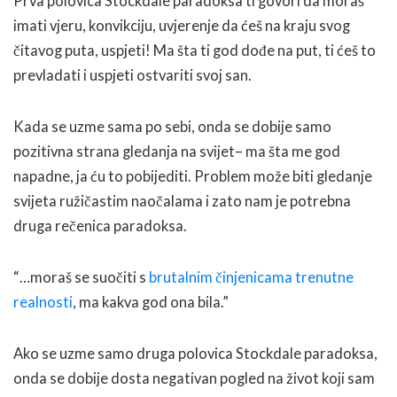
Prva polovica Stockdale paradoksa ti govori da moraš
imati vjeru, konvikciju, uvjerenje da ćeš na kraju svog
čitavog puta, uspjeti! Ma šta ti god dođe na put, ti ćeš to
prevladati i uspjeti ostvariti svoj san.
Kada se uzme sama po sebi, onda se dobije samo
pozitivna strana gledanja na svijet– ma šta me god
napadne, ja ću to pobijediti. Problem može biti gledanje
svijeta ružičastim naočalama i zato nam je potrebna
druga rečenica paradoksa.
“…moraš se suočiti s
brutalnim činjenicama trenutne
realnosti
, ma kakva god ona bila.”
Ako se uzme samo druga polovica Stockdale paradoksa,
onda se dobije dosta negativan pogled na život koji sam