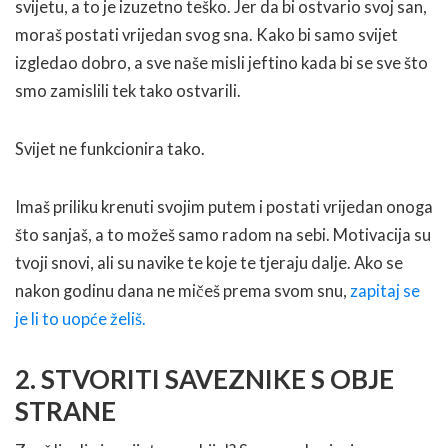
svijetu, a to je izuzetno teško. Jer da bi ostvario svoj san,
moraš postati vrijedan svog sna. Kako bi samo svijet
izgledao dobro, a sve naše misli jeftino kada bi se sve što
smo zamislili tek tako ostvarili.
Svijet ne funkcionira tako.
Imaš priliku krenuti svojim putem i postati vrijedan onoga
što sanjaš, a to možeš samo radom na sebi. Motivacija su
tvoji snovi, ali su navike te koje te tjeraju dalje. Ako se
nakon godinu dana ne mičeš prema svom snu,
zapitaj se
je li to uopće želiš.
2. STVORITI SAVEZNIKE S OBJE
STRANE