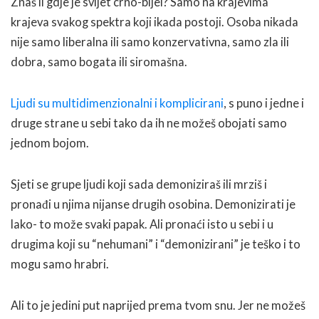
Znaš li gdje je svijet crno-bijel? Samo na krajevima
krajeva svakog spektra koji ikada postoji. Osoba nikada
nije samo liberalna ili samo konzervativna, samo zla ili
dobra, samo bogata ili siromašna.
Ljudi su multidimenzionalni i komplicirani
, s puno i jedne i
druge strane u sebi tako da ih ne možeš obojati samo
jednom bojom.
Sjeti se grupe ljudi koji sada demoniziraš ili mrziš i
pronađi u njima nijanse drugih osobina. Demonizirati je
lako- to može svaki papak. Ali pronaći isto u sebi i u
drugima koji su “nehumani” i “demonizirani” je teško i to
mogu samo hrabri.
Ali to je jedini put naprijed prema tvom snu. Jer ne možeš