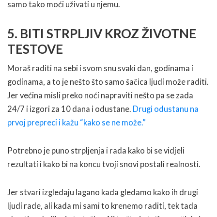
samo tako moći uživati u njemu.
5. BITI STRPLJIV KROZ ŽIVOTNE
TESTOVE
Moraš raditi na sebi i svom snu svaki dan, godinama i
godinama, a to je nešto što samo šačica ljudi može raditi.
Jer većina misli preko noći napraviti nešto pa se zada
24/7 i izgori za 10 dana i odustane.
Drugi odustanu na
prvoj prepreci i kažu “kako se ne može.”
Potrebno je puno strpljenja i rada kako bi se vidjeli
rezultati i kako bi na koncu tvoji snovi postali realnosti.
Jer stvari izgledaju lagano kada gledamo kako ih drugi
ljudi rade, ali kada mi sami to krenemo raditi, tek tada