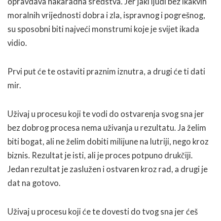
opravdava nakaradna sredstva. Jer jaki ljudi bez ikakvih
moralnih vrijednosti dobra i zla, ispravnog i pogrešnog,
su sposobni biti najveći monstrumi koje je svijet ikada
vidio.
Prvi put će te ostaviti praznim iznutra, a drugi će ti dati
mir.
Uživaj u procesu koji te vodi do ostvarenja svog sna jer
bez dobrog procesa nema uživanja u rezultatu. Ja želim
biti bogat, ali ne želim dobiti milijune na lutriji, nego kroz
biznis. Rezultat je isti, ali je proces potpuno drukčiji.
Jedan rezultat je zaslužen i ostvaren kroz rad, a drugi je
dat na gotovo.
Uživaj u procesu koji će te dovesti do tvog sna jer ćeš