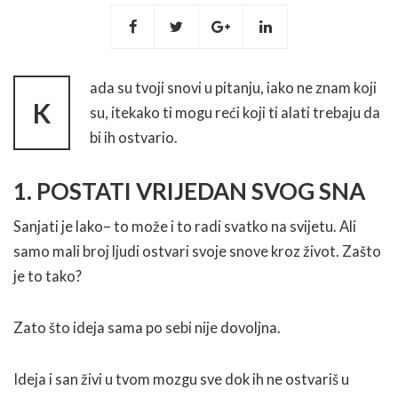
ada su tvoji snovi u pitanju, iako ne znam koji
K
su, itekako ti mogu reći koji ti alati trebaju da
bi ih ostvario.
1. POSTATI VRIJEDAN SVOG SNA
Sanjati je lako– to može i to radi svatko na svijetu. Ali
samo mali broj ljudi ostvari svoje snove kroz život. Zašto
je to tako?
Zato što ideja sama po sebi nije dovoljna.
Ideja i san živi u tvom mozgu sve dok ih ne ostvariš u