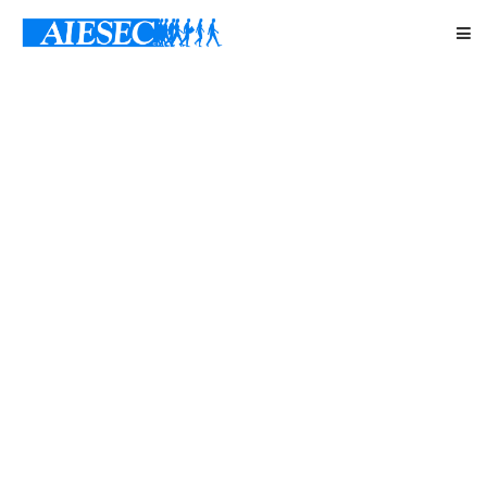
Kako da
tvoji
snovi
postanu
realnost?