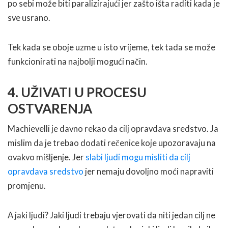
po sebi može biti paralizirajući jer zašto išta raditi kada je
sve usrano.
Tek kada se oboje uzme u isto vrijeme, tek tada se može
funkcionirati na najbolji mogući način.
4. UŽIVATI U PROCESU
OSTVARENJA
Machievelli je davno rekao da cilj opravdava sredstvo. Ja
mislim da je trebao dodati rečenice koje upozoravaju na
ovakvo mišljenje. Jer
slabi ljudi mogu misliti da cilj
opravdava sredstvo
jer nemaju dovoljno moći napraviti
promjenu.
A jaki ljudi? Jaki ljudi trebaju vjerovati da niti jedan cilj ne