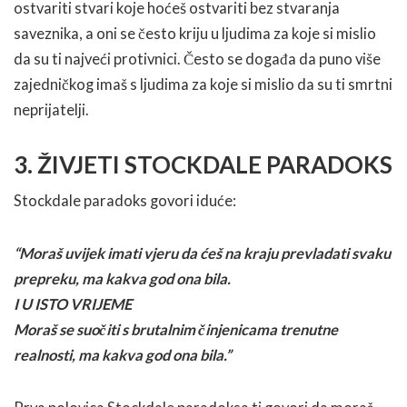
ostvariti stvari koje hoćeš ostvariti bez stvaranja
saveznika, a oni se često kriju u ljudima za koje si mislio
da su ti najveći protivnici. Često se događa da puno više
zajedničkog imaš s ljudima za koje si mislio da su ti smrtni
neprijatelji.
3. ŽIVJETI STOCKDALE PARADOKS
Stockdale paradoks govori iduće:
“Moraš uvijek imati vjeru da ćeš na kraju prevladati svaku
prepreku, ma kakva god ona bila.
I U ISTO VRIJEME
Moraš se suočiti s brutalnim činjenicama trenutne
realnosti, ma kakva god ona bila.”