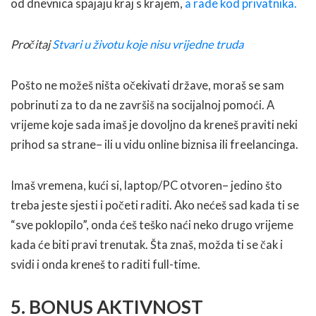
od dnevnica spajaju kraj s krajem,
a rade kod privatnika.
Pročitaj
Stvari u životu koje nisu vrijedne truda
Pošto ne možeš ništa očekivati države, moraš se sam
pobrinuti za to da ne završiš na socijalnoj pomoći. A
vrijeme koje sada imaš je dovoljno da kreneš praviti neki
prihod sa strane– ili u vidu online biznisa ili freelancinga.
Imaš vremena, kući si, laptop/PC otvoren– jedino što
treba jeste sjesti i početi raditi. Ako nećeš sad kada ti se
“sve poklopilo”, onda ćeš teško naći neko drugo vrijeme
kada će biti pravi trenutak. Šta znaš, možda ti se čak i
svidi i onda kreneš to raditi full-time.
5. BONUS AKTIVNOST