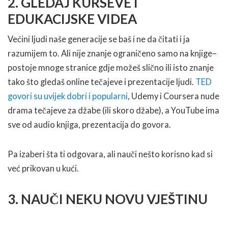
2. GLEDAJ KURSEVE I
EDUKACIJSKE VIDEA
Većini ljudi naše generacije se baš i ne da čitati i ja
razumijem to. Ali nije znanje ograničeno samo na knjige–
postoje mnoge stranice gdje možeš slično ili isto znanje
tako što gledaš online tečajeve i prezentacije ljudi.
TED
govori su uvijek dobri i popularni
, Udemy i Coursera nude
drama tečajeve za džabe (ili skoro džabe), a YouTube ima
sve od audio knjiga, prezentacija do govora.
Pa izaberi šta ti odgovara, ali nauči nešto korisno kad si
već prikovan u kući.
3. NAUČI NEKU NOVU VJEŠTINU