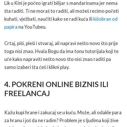
Lik u Kini je počeo igrati bilijar s mandarinama jer nema
šta raditi. Ti ne moraš to raditi, ali možeš recimo početi
kuhati, vježbati, naučiti kako se radi kuća ili
kišobran od
papira
na YouTubeu.
Crtaj, piši, pleši i stvaraj, ali napravi nešto novo što prije
toga nisi znao. Hvala Bogu da ima tonu tutorijala koji te
uče kako napraviti nešto novo što nisi znao raditi pa
samo izaberi šta ćeš i klikni play.
4. POKRENI ONLINE BIZNIS ILI
FREELANCAJ
Kažu kupi hrane i zakucaj se u kuću. Može, ali odakle para
za hranu i još da ne radim? Problem je s ljudima koji žive