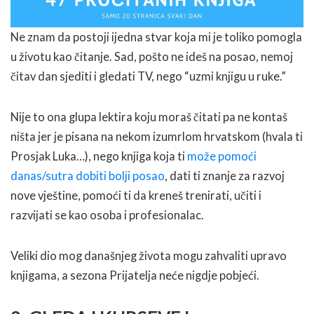
Ne znam da postoji ijedna stvar koja mi je toliko pomogla
u životu kao čitanje. Sad, pošto ne ideš na posao, nemoj
čitav dan sjediti i gledati TV, nego “uzmi knjigu u ruke.”
Nije to ona glupa lektira koju moraš čitati pa ne kontaš
ništa jer je pisana na nekom izumrlom hrvatskom (hvala ti
Prosjak Luka…), nego knjiga koja ti
može pomoći
danas/sutra dobiti bolji posao
, dati ti znanje za razvoj
nove vještine, pomoći ti da kreneš trenirati, učiti i
razvijati se kao osoba i profesionalac.
Veliki dio mog današnjeg života mogu zahvaliti upravo
knjigama, a sezona Prijatelja neće nigdje pobjeći.