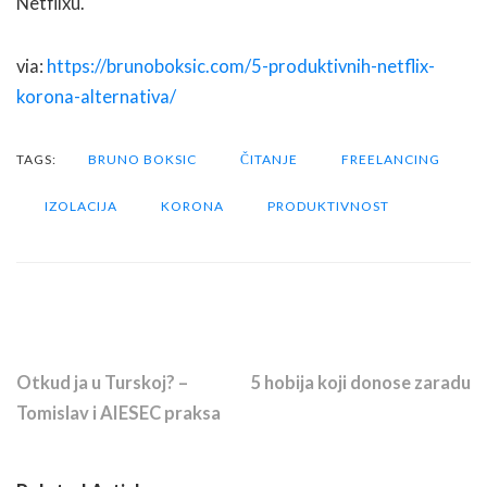
Netflixu.
via:
https://brunoboksic.com/5-produktivnih-netflix-
korona-alternativa/
TAGS:
BRUNO BOKSIC
ČITANJE
FREELANCING
IZOLACIJA
KORONA
PRODUKTIVNOST
Previous Story
Next Story
Otkud ja u Turskoj? –
5 hobija koji donose zaradu
Tomislav i AIESEC praksa