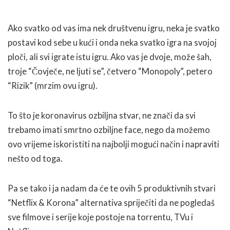
Ako svatko od vas ima nek društvenu igru, neka je svatko
postavi kod sebe u kući i onda neka svatko igra na svojoj
ploči, ali svi igrate istu igru. Ako vas je dvoje, može šah,
troje “Čovječe, ne ljuti se”, četvero “Monopoly”, petero
“Rizik” (mrzim ovu igru).
To što je koronavirus ozbiljna stvar, ne znači da svi
trebamo imati smrtno ozbiljne face, nego da možemo
ovo vrijeme iskoristiti na najbolji mogući način i napraviti
nešto od toga.
Pa se tako i ja nadam da će te ovih 5 produktivnih stvari
“Netflix & Korona” alternativa spriječiti da ne pogledaš
sve filmove i serije koje postoje na torrentu, TVu i